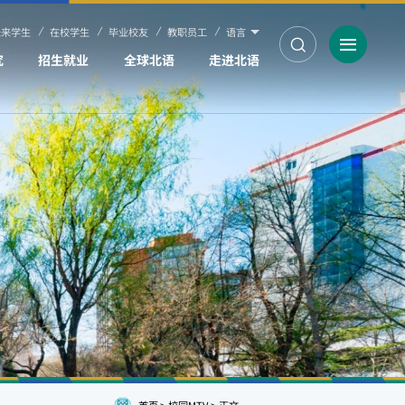
未来学生
在校学生
毕业校友
教职员工
语言
究
招生就业
全球北语
走进北语
首页
>
校园MTV
>
正文