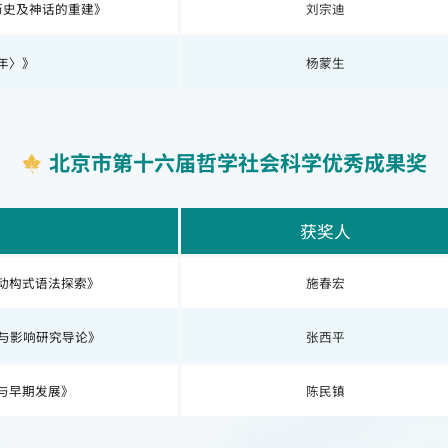
历史及神话的重建》
刘宗迪
年〉》
杨蒙生
北京市第十六届哲学社会科学优秀成果奖
获奖人
动构式语法探索》
施春宏
播与影响研究导论》
张西平
与早期发展》
陈民镇