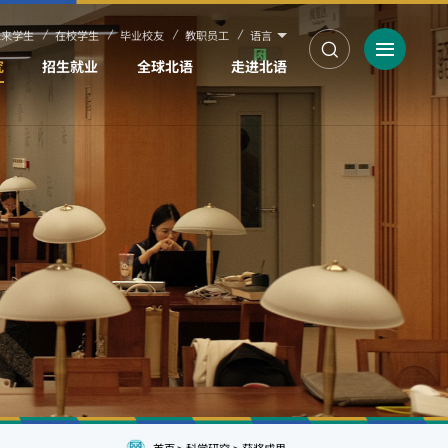
未来学生
在校学生
毕业校友
教职员工
语言
究
招生就业
全球北语
走进北语
首页
>
科学研究
>
获奖成果