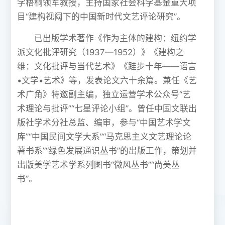
学梧桐领军教授，主持国家社会科学基金重大项
目“建构视阈下的中国新时代文艺评论研究”。
已出版学术著作《作为主体的建构：纽约学
派文化批评研究（1937—1952）》《建构之
维：文化批评与当代艺术》《跬步十年——语言
•文学•艺术》等，发表论文六十余篇。兼任《艺
术广角》特邀副主编，独立运营学术公众号“艺
术理论与批评”“七星评论小组”。曾任中国文联出
版社学术分社总监、编审，参与“中国艺术学文
库”“中国民间文学大系”“马克思主义文艺理论论
著书系”“绿色发展通识丛书”的出版工作，策划并
出版美学艺术学系列图书“微风丛书”“尚美丛
书”。