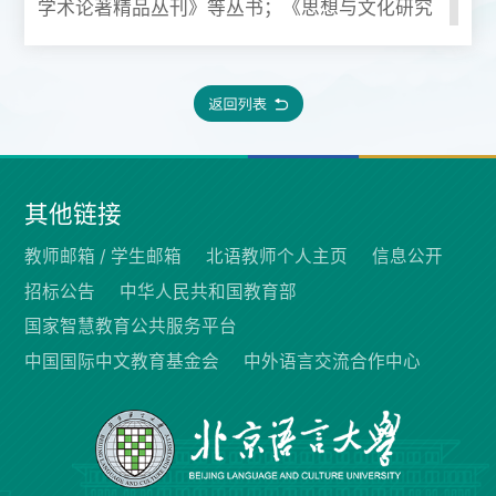
学术论著精品丛刊》等丛书；《思想与文化研究
丛书》《新人文丛书》《思想文化与社会发展研
究》等丛书副主编（或执行副主编）。古籍整理
成果主要有：《儒藏》（精华编）校点两种。学
术译作主要有《德国著名哲学家自述》（3卷
本）（译者之一）。出版《诠释与建构》《圣王
之道》《内圣与外王的追问》《建构与创新》
其他链接
《高校思政理论课实践教学研究》等。在《中国
社会科学》《中国哲学史》《光明日报》等发表
教师邮箱 /
学生邮箱
北语教师个人主页
信息公开
文章数十篇，多篇被《新华文摘》《中国社会科
招标公告
中华人民共和国教育部
学文摘》、人大复印报刊资料《中国哲学》《高
国家智慧教育公共服务平台
校思想政治理论课教学研究》全文转载。教学科
中国国际中文教育基金会
中外语言交流合作中心
研成果曾获省级高等教育教学成果一等奖（集
体）、省级社会科学优秀成果一等奖（集体）
等。
主持国家社科基金一般项目:《北溪字义》