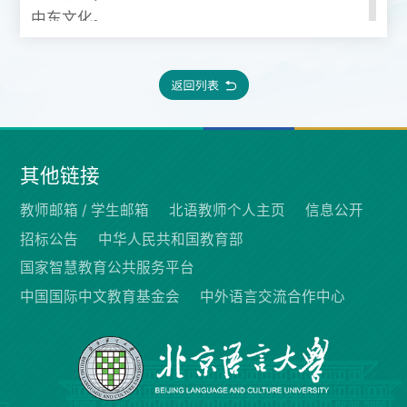
中东文化。
主要从事中东区域国别研究和跨文化传播研
究,
出版专著《伊斯兰激进组织》，发表《达尔
富尔危机之透视》《伊斯兰原教旨极端势力的全
球化》《阿尔及利亚原教旨主义组织研究》《苏
丹过渡期政治转型的三大趋势述评》《“政治伊
其他链接
斯兰”概念分析和趋势研究》《社交媒体中微视
频传播手段探析》等论文。
教师邮箱 /
学生邮箱
北语教师个人主页
信息公开
招标公告
中华人民共和国教育部
主持完成教育部指向性课题“阿拉伯国家反
国家智慧教育公共服务平台
恐与去极端化研究（2022年）”、研究生“课程思
中国国际中文教育基金会
中外语言交流合作中心
政”示范课程建设（2022年）、新疆问题对外传
播策略研究（2011-2013年）、“一国一策”传播
研究（阿拉伯国家）（2014年-2015年）、国际
评论教程（2016年-2017年）等项目，参与完成
教育部人文社科基金重大项目（2010年）等。