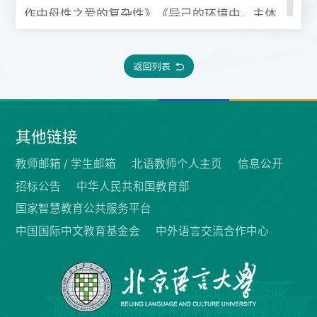
作中母性之爱的复杂性》《异己的环境中，主体
何为——再论丁玲小说<在医院中>、<杜晚香
>》等6篇论文被《人大报刊复印资料》转载。学
术代表著作有《中国现代文学的性别意识》（人
民文学出版社2002年）、《书生邓拓》（福建
教育出版社2015年）、《李玲现当代文学研究文
集》（2019年）、《女性心灵与知识分子立场》
其他链接
（福建人民出版社2022年），并有合著、编著
教师邮箱 /
学生邮箱
北语教师个人主页
信息公开
多部。主持并完成国家社科基金项目2007年年
招标公告
中华人民共和国教育部
度项目“中国现代文学的性别主体建构问题”、北
国家智慧教育公共服务平台
京市哲学社会科学基金2011年年度项目“邓拓在
中国国际中文教育基金会
中外语言交流合作中心
北京时期的文化实践”、北京市哲学社会科学基
金2017年年度项目“老舍创作与北京现代文化建
构”等。2004年在央视“百家讲坛”栏目做《想象
女性－－男权视角下的女性形象》和《作家笔下
的婚姻生活》两场学术讲座，2009年在在中国