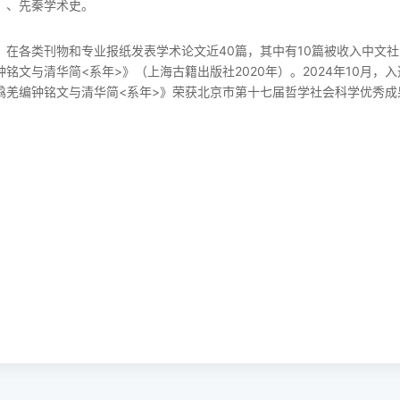
）、先秦学术史。
在各类刊物和专业报纸发表学术论文近40篇，其中有10篇被收入中文社
钟铭文与清华简<系年>》（上海古籍出版社2020年）。2024年10月，
骉羌编钟铭文与清华简<系年>》荣获北京市第十七届哲学社会科学优秀成