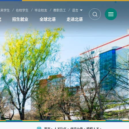
未来学生
在校学生
毕业校友
教职员工
语言
究
招生就业
全球北语
走进北语
首页
>
人才队伍
>
师资力量
>
梧桐人才
>