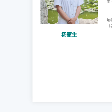
向
编
《
杨蒙生