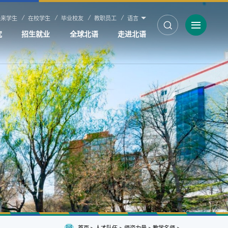
未来学生
在校学生
毕业校友
教职员工
语言
究
招生就业
全球北语
走进北语
首页
>
人才队伍
>
师资力量
>
教学名师
>