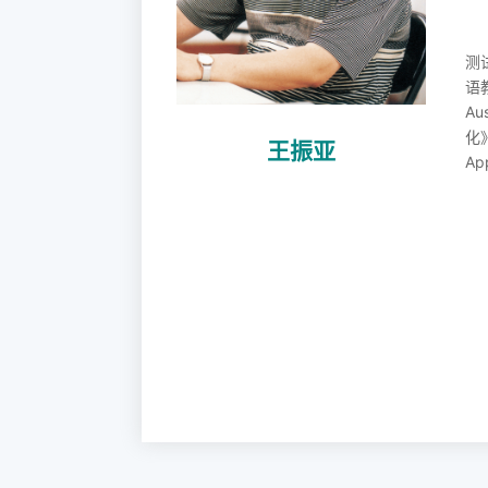
测
语教
Au
化
王振亚
App