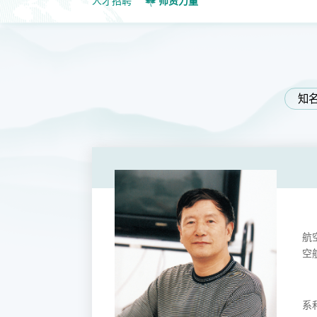
人才招聘
师资力量
知
航
空
系